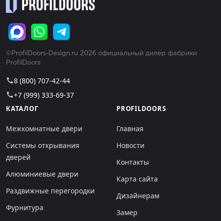
©ProfilDoors-Design.ru 2026 официальный дилер фабрики
ProfilDoors
8 (800) 707-42-44
call
+7 (999) 333-69-37
call
КАТАЛОГ
PROFILDOORS
Межкомнатные двери
Главная
Системы открывания
Новости
дверей
Контакты
Алюминиевые двери
Карта сайта
Раздвижные перегородки
Дизайнерам
Фурнитура
Замер