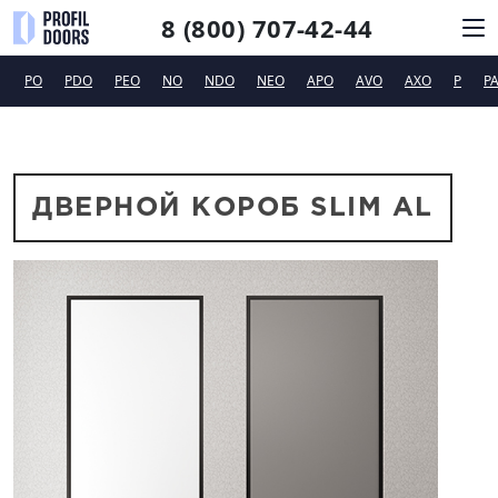
8 (800) 707-42-44
PO
PDO
PEO
NO
NDO
NEO
APO
AVO
AXO
P
P
КАТАЛОГ
СИСТЕМЫ ОТКРЫВАНИЯ
ФУРНИТУРА
ДВЕРНОЙ КОРОБ SLIM AL
ДИЗАЙНЕРАМ
ТЕХПОДДЕРЖКА
КОНТАКТЫ
Новинки
Сертификаты и рекламные материалы
Вакансии