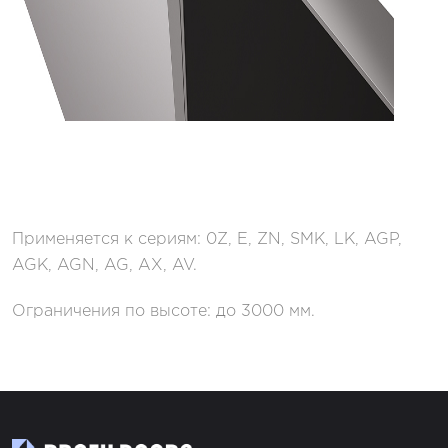
Применяется к сериям: 0Z, E, ZN, SMK, LK, AGP,
AGK, AGN, AG, AX, AV.
Ограничения по высоте: до 3000 мм.