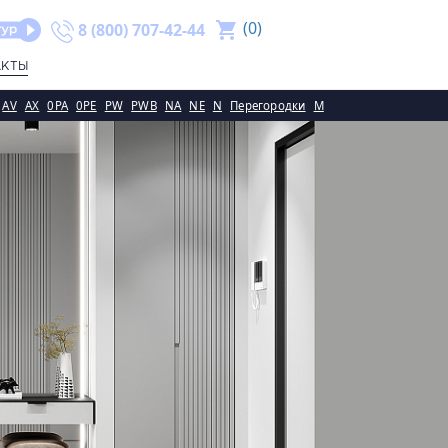
(
0
)
8 (800) 707-42-44
АКТЫ
AV
AX
0PA
0PE
PW
PWB
NA
NE
N
Перегородки
M