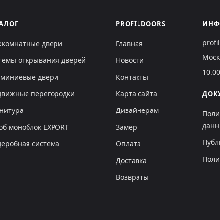
ТАЛОГ
PROFILDOORS
ИНФ
prof
комнатные двери
Главная
Моск
темы открывания дверей
Новости
10.0
миниевые двери
Контакты
движные перегородки
Карта сайта
ДОК
нитура
Дизайнерам
Поли
данн
об моноблок EXPORT
Замер
Публ
деробная система
Оплата
Поли
Доставка
Возвраты