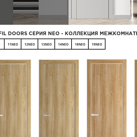
FIL DOORS СЕРИЯ NEO - КОЛЛЕКЦИЯ МЕЖКОМНАТ
O
11NEO
12NEO
13NEO
14NEO
18NEO
19NEO