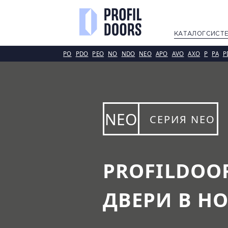
КАТАЛОГ
СИСТ
PO
PDO
PEO
NO
NDO
NEO
APO
AVO
AXO
P
PA
P
NEO
СЕРИЯ NEO
PROFILDOO
ДВЕРИ В Н