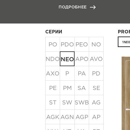
east
ПОДРОБНЕЕ
СЕРИИ
PRO
1NE
PO
PDO
PEO
NO
NDO
APO
AVO
NEO
AXO
P
PA
PD
PE
PM
SA
SE
ST
SW
SWB
AG
AGK
AGN
AGP
AP