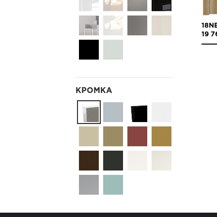
18N
19 7
КРОМКА