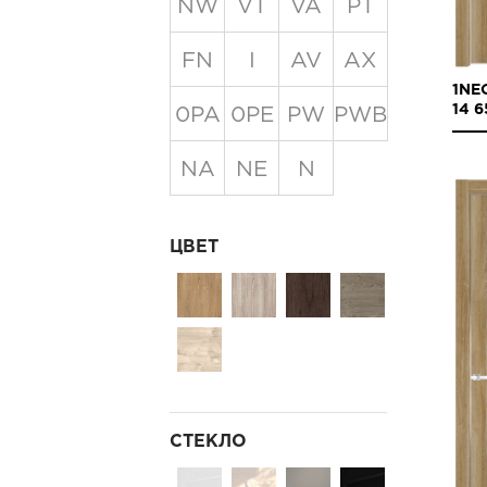
NW
VT
VA
PT
FN
I
AV
AX
1NE
14 6
0PA
0PE
PW
PWB
NA
NE
N
ЦВЕТ
СТЕКЛО