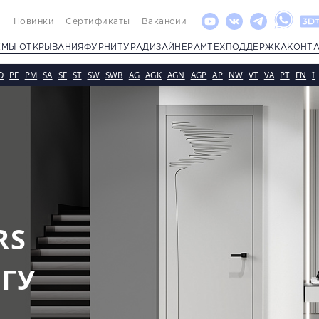
Новинки
Сертификаты
Вакансии
ЕМЫ ОТКРЫВАНИЯ
ФУРНИТУРА
ДИЗАЙНЕРАМ
ТЕХПОДДЕРЖКА
КОНТ
D
PE
PM
SA
SE
ST
SW
SWB
AG
AGK
AGN
AGP
AP
NW
VT
VA
PT
FN
I
RS
ОГУ