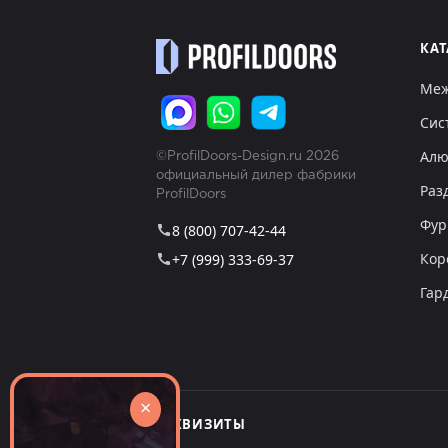
КА
Меж
Сис
Алю
©ProfilDoors-Design.ru 2026
официальный дилер фабрики
Раз
ProfilDoors
Фур
8 (800) 707-42-44
call
Кор
+7 (999) 333-69-37
call
Гар
×
РЕКВИЗИТЫ