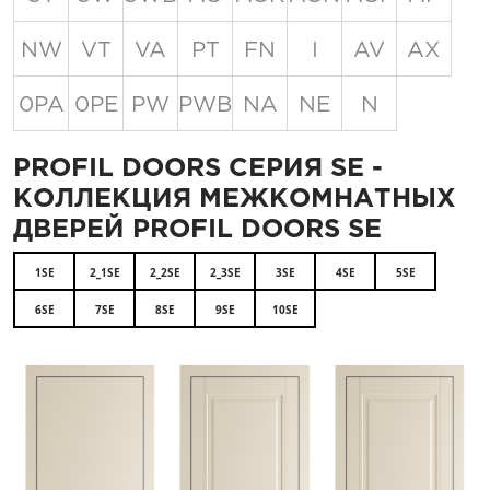
NW
VT
VA
PT
FN
I
AV
AX
0PA
0PE
PW
PWB
NA
NE
N
PROFIL DOORS СЕРИЯ SE -
КОЛЛЕКЦИЯ МЕЖКОМНАТНЫХ
ДВЕРЕЙ PROFIL DOORS SE
1SE
2_1SE
2_2SE
2_3SE
3SE
4SE
5SE
6SE
7SE
8SE
9SE
10SE