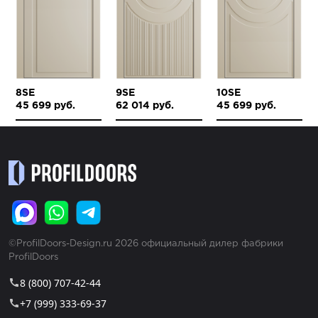
8SE
9SE
10SE
45 699 руб.
62 014 руб.
45 699 руб.
©ProfilDoors-Design.ru 2026 официальный дилер фабрики
ProfilDoors
8 (800) 707-42-44
call
+7 (999) 333-69-37
call