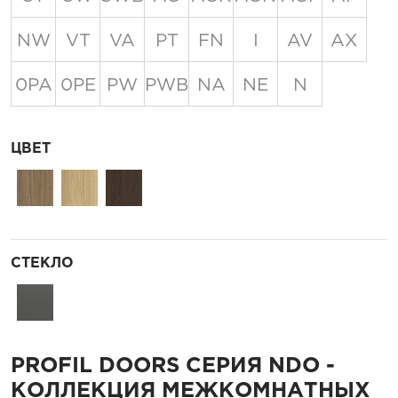
NW
VT
VA
PT
FN
I
AV
AX
0PA
0PE
PW
PWB
NA
NE
N
ЦВЕТ
СТЕКЛО
PROFIL DOORS СЕРИЯ NDO -
КОЛЛЕКЦИЯ МЕЖКОМНАТНЫХ