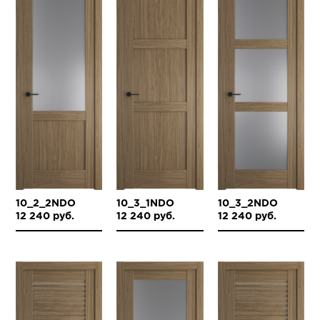
10_2_2NDO
10_3_1NDO
10_3_2NDO
12 240 руб.
12 240 руб.
12 240 руб.