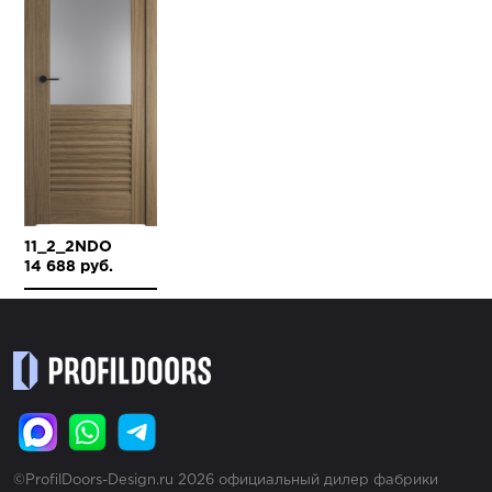
11_2_2NDO
14 688 руб.
©ProfilDoors-Design.ru 2026 официальный дилер фабрики