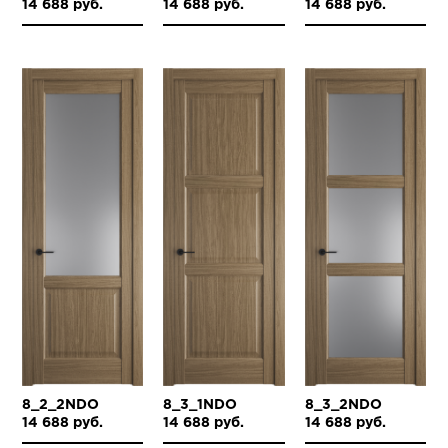
14 688 руб.
14 688 руб.
14 688 руб.
8_2_2NDO
8_3_1NDO
8_3_2NDO
14 688 руб.
14 688 руб.
14 688 руб.