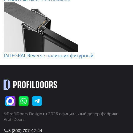
INTEGRAL Reverse наличник фигурный
©ProfilDoors-Design.ru 2026 официальный дилер фабрики
ProfilDoors
8 (800) 707-42-44
call