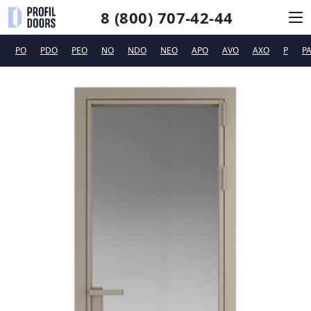
8 (800) 707-42-44
PO
PDO
PEO
NO
NDO
NEO
APO
AVO
AXO
P
P
КАТАЛОГ
СИСТЕМЫ ОТКРЫВАНИЯ
ФУРНИТУРА
ДИЗАЙНЕРАМ
ТЕХПОДДЕРЖКА
КОНТАКТЫ
Новинки
Сертификаты и рекламные материалы
Вакансии