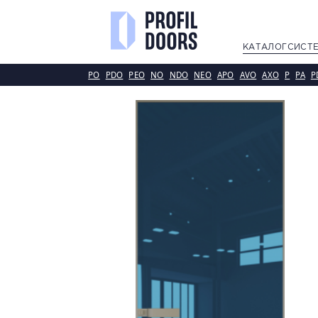
КАТАЛОГ
СИСТ
PO
PDO
PEO
NO
NDO
NEO
APO
AVO
AXO
P
PA
P