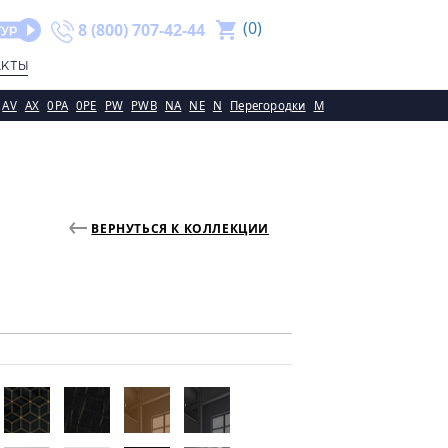
(
0
)
8 (800) 707-42-44
АКТЫ
AV
AX
0PA
0PE
PW
PWB
NA
NE
N
Перегородки
M
ВЕРНУТЬСЯ К КОЛЛЕКЦИИ