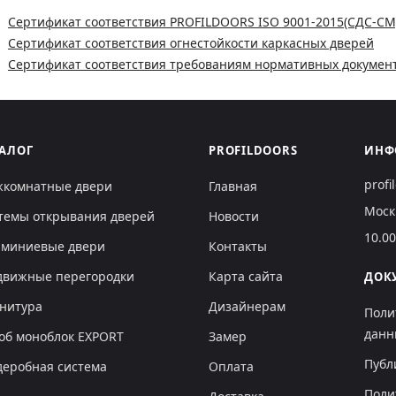
Сертификат соответствия PROFILDOORS ISO 9001-2015(СДС-СМ
Сертификат соответствия огнестойкости каркасных дверей
Сертификат соответствия требованиям нормативных докумен
ТАЛОГ
PROFILDOORS
ИНФ
prof
комнатные двери
Главная
Моск
темы открывания дверей
Новости
10.0
миниевые двери
Контакты
движные перегородки
Карта сайта
ДОК
нитура
Дизайнерам
Поли
данн
об моноблок EXPORT
Замер
Публ
деробная система
Оплата
Поли