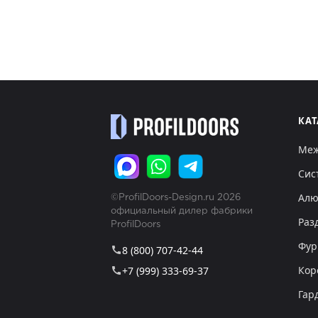
КА
Меж
Сис
Алю
©ProfilDoors-Design.ru 2026
официальный дилер фабрики
Раз
ProfilDoors
Фур
8 (800) 707-42-44
call
Кор
+7 (999) 333-69-37
call
Гар