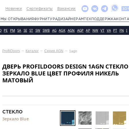
Новинки
Сертификаты
Вакансии
ЕМЫ ОТКРЫВАНИЯ
ФУРНИТУРА
ДИЗАЙНЕРАМ
ТЕХПОДДЕРЖКА
КОНТ
D
PE
PM
SA
SE
ST
SW
SWB
AG
AGK
AGN
AGP
AP
NW
VT
VA
PT
FN
I
ProfilDoors
Каталог
Серия
AGN
1agn
ДВЕРЬ PROFILDOORS DESIGN 1AGN СТЕКЛО
ЗЕРКАЛО BLUE ЦВЕТ ПРОФИЛЯ НИКЕЛЬ
МАТОВЫЙ
СТЕКЛО
Зеркало Blue