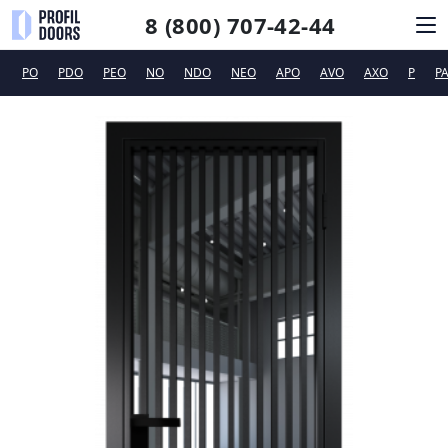
8 (800) 707-42-44
PO
PDO
PEO
NO
NDO
NEO
APO
AVO
AXO
P
P
КАТАЛОГ
СИСТЕМЫ ОТКРЫВАНИЯ
ФУРНИТУРА
ДИЗАЙНЕРАМ
ТЕХПОДДЕРЖКА
КОНТАКТЫ
Новинки
Сертификаты и рекламные материалы
Вакансии