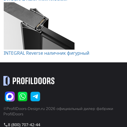
INTEGRAL Reverse наличник фигурный
©ProfilDoors-Design.ru 2026 официальный дилер фабрики
ProfilDoors
8 (800) 707-42-44
call