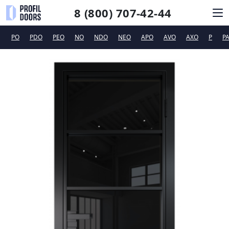
8 (800) 707-42-44
PO
PDO
PEO
NO
NDO
NEO
APO
AVO
AXO
P
P
КАТАЛОГ
СИСТЕМЫ ОТКРЫВАНИЯ
ФУРНИТУРА
ДИЗАЙНЕРАМ
ТЕХПОДДЕРЖКА
КОНТАКТЫ
Новинки
Сертификаты и рекламные материалы
Вакансии