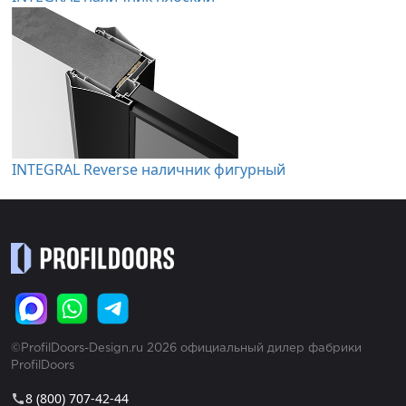
INTEGRAL Reverse наличник фигурный
©ProfilDoors-Design.ru 2026 официальный дилер фабрики
ProfilDoors
8 (800) 707-42-44
call