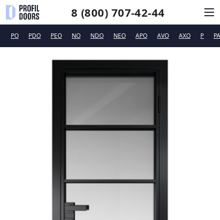
8 (800) 707-42-44
PO
PDO
PEO
NO
NDO
NEO
APO
AVO
AXO
P
P
КАТАЛОГ
СИСТЕМЫ ОТКРЫВАНИЯ
ФУРНИТУРА
ДИЗАЙНЕРАМ
ТЕХПОДДЕРЖКА
КОНТАКТЫ
Новинки
Сертификаты и рекламные материалы
Вакансии