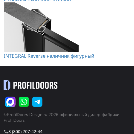
INTEGRAL Reverse наличник фигурный
©ProfilDoors-Design.ru 2026 официальный дилер фабрики
ProfilDoors
8 (800) 707-42-44
call