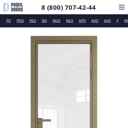
8 (800) 707-42-44
PO
PDO
PEO
NO
NDO
NEO
APO
AVO
AXO
P
P
КАТАЛОГ
СИСТЕМЫ ОТКРЫВАНИЯ
ФУРНИТУРА
ДИЗАЙНЕРАМ
ТЕХПОДДЕРЖКА
КОНТАКТЫ
Новинки
Сертификаты и рекламные материалы
Вакансии