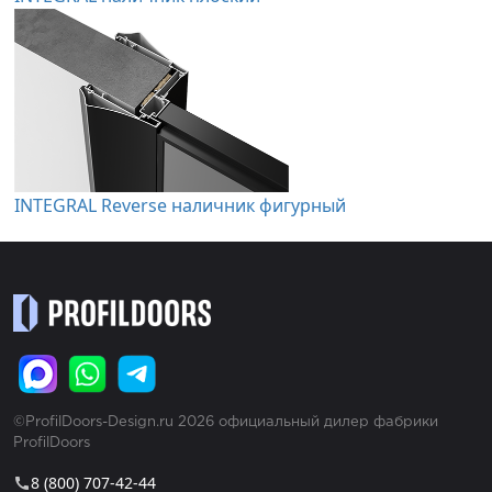
INTEGRAL Reverse наличник фигурный
©ProfilDoors-Design.ru 2026 официальный дилер фабрики
ProfilDoors
8 (800) 707-42-44
call