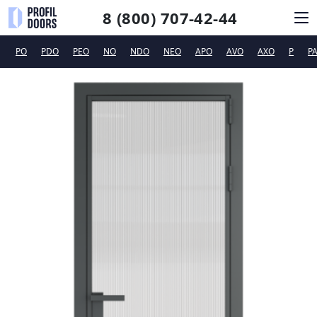
8 (800) 707-42-44
PO
PDO
PEO
NO
NDO
NEO
APO
AVO
AXO
P
P
КАТАЛОГ
СИСТЕМЫ ОТКРЫВАНИЯ
ФУРНИТУРА
ДИЗАЙНЕРАМ
ТЕХПОДДЕРЖКА
КОНТАКТЫ
Новинки
Сертификаты и рекламные материалы
Вакансии