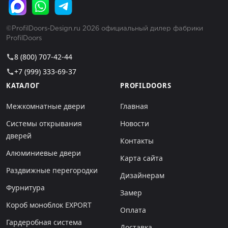
©ProfilDoors-Design.ru 2026 официальный дилер фабрики
ProfilDoors
8 (800) 707-42-44
call
+7 (999) 333-69-37
call
КАТАЛОГ
PROFILDOORS
Межкомнатные двери
Главная
Системы открывания
Новости
дверей
Контакты
Алюминиевые двери
Карта сайта
Раздвижные перегородки
Дизайнерам
Фурнитура
Замер
Короб моноблок EXPORT
Оплата
Гардеробная система
Доставка