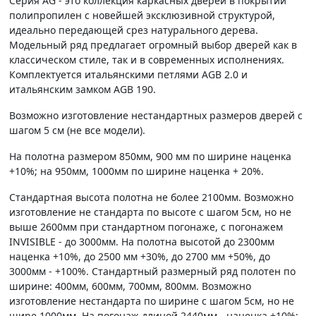
Серия AG - это коллекция каркасных дверей в покрытии
полипропилен с новейшей эксклюзивной структурой,
идеально передающей срез натурального дерева.
Модельный ряд предлагает огромный выбор дверей как в
классическом стиле, так и в современных исполнениях.
Комплектуется итальянскими петлями AGB 2.0 и
итальянским замком AGB 190.
Возможно изготовление нестандартных размеров дверей с
шагом 5 см (не все модели).
На полотна размером 850мм, 900 мм по ширине наценка
+10%; на 950мм, 1000мм по ширине наценка + 20%.
Стандартная высота полотна не более 2100мм. Возможно
изготовление не стандарта по высоте с шагом 5см, но не
выше 2600мм при стандартном погонаже, с погонажем
INVISIBLE - до 3000мм. На полотна высотой до 2300мм
наценка +10%, до 2500 мм +30%, до 2700 мм +50%, до
3000мм - +100%. Стандартный размерный ряд полотен по
ширине: 400мм, 600мм, 700мм, 800мм. Возможно
изготовление нестандарта по ширине с шагом 5см, но не
шире 1000мм. На погонаж длиной 2440мм - наценка +10%;