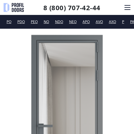
8 (800) 707-42-44
PO
PDO
PEO
NO
NDO
NEO
APO
AVO
AXO
P
P
КАТАЛОГ
СИСТЕМЫ ОТКРЫВАНИЯ
ФУРНИТУРА
ДИЗАЙНЕРАМ
ТЕХПОДДЕРЖКА
КОНТАКТЫ
Новинки
Сертификаты и рекламные материалы
Вакансии