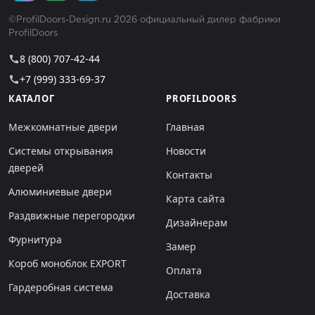
©ProfilDoors-Design.ru 2026 официальный дилер фабрики
ProfilDoors
8 (800) 707-42-44
call
+7 (999) 333-69-37
call
КАТАЛОГ
PROFILDOORS
Межкомнатные двери
Главная
Системы открывания
Новости
дверей
Контакты
Алюминиевые двери
Карта сайта
Раздвижные перегородки
Дизайнерам
Фурнитура
Замер
Короб моноблок EXPORT
Оплата
Гардеробная система
Доставка