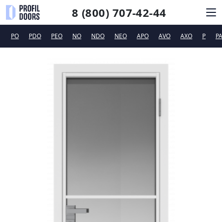
8 (800) 707-42-44
PO
PDO
PEO
NO
NDO
NEO
APO
AVO
AXO
P
P
КАТАЛОГ
СИСТЕМЫ ОТКРЫВАНИЯ
ФУРНИТУРА
ДИЗАЙНЕРАМ
ТЕХПОДДЕРЖКА
КОНТАКТЫ
Новинки
Сертификаты и рекламные материалы
Вакансии