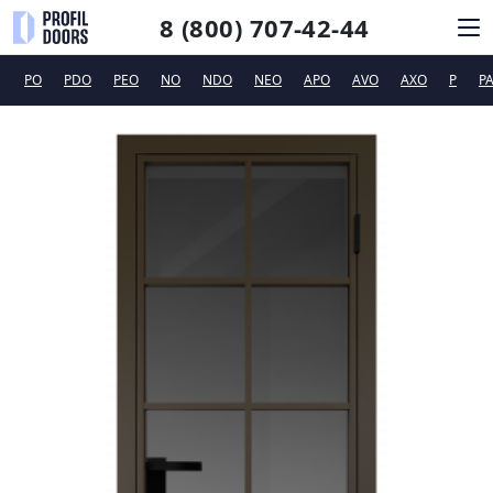
8 (800) 707-42-44
PO
PDO
PEO
NO
NDO
NEO
APO
AVO
AXO
P
P
КАТАЛОГ
СИСТЕМЫ ОТКРЫВАНИЯ
ФУРНИТУРА
ДИЗАЙНЕРАМ
ТЕХПОДДЕРЖКА
КОНТАКТЫ
Новинки
Сертификаты и рекламные материалы
Вакансии