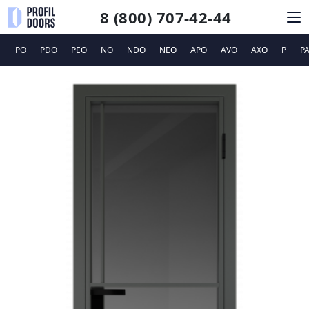
8 (800) 707-42-44
PO
PDO
PEO
NO
NDO
NEO
APO
AVO
AXO
P
P
КАТАЛОГ
СИСТЕМЫ ОТКРЫВАНИЯ
ФУРНИТУРА
ДИЗАЙНЕРАМ
ТЕХПОДДЕРЖКА
КОНТАКТЫ
Новинки
Сертификаты и рекламные материалы
Вакансии