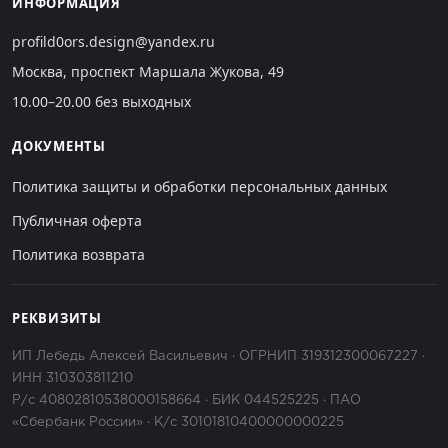
ИНФОРМАЦИЯ
profild0ors.design@yandex.ru
Москва, проспект Маршала Жукова, 49
10.00–20.00 без выходных
ДОКУМЕНТЫ
Политика защиты и обработки персональных данных
Публичная оферта
Политика возврата
РЕКВИЗИТЫ
ИП Лебедь Алексей Васильевич · ОГРНИП 319312300067227 ·
ИНН 310303811210
Р/с 40802810538000158664 · БИК 044525225 · ПАО
«Сбербанк России» · К/с 30101810400000000225