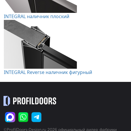
INTEGRAL наличник плоский
INTEGRAL Reverse наличник фигурный
©ProfilDoors-Design.ru 2026 официальный дилер фабрики