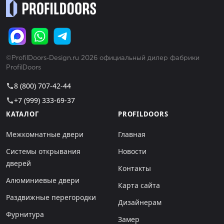
©ProfilDoors-Design.ru 2026 официальный дилер фабрики
ProfilDoors
8 (800) 707-42-44
call
+7 (999) 333-69-37
call
КАТАЛОГ
PROFILDOORS
Межкомнатные двери
Главная
Системы открывания
Новости
дверей
Контакты
Алюминиевые двери
Карта сайта
Раздвижные перегородки
Дизайнерам
Фурнитура
Замер